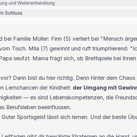
ung und Weiterentwicklung
um Schluss
 bei Familie Müller: Finn (5) verliert bei "Mensch ärge
 vom Tisch. Mila (7) gewinnt und ruft triumphierend: "I
 Papa seufzt. Mama fragt sich, ob Brettspiele bei ihnen 
or? Dann bist du hier richtig. Denn hinter dem Chaos a
ten Lernchancen der Kindheit:
der Umgang mit Gewinn
inigkeiten — es sind Lebenskompetenzen, die Freundsc
as Berufsleben beeinflussen.
 Guter Sportsgeist lässt sich lernen. Und der beste Üb
Leitfaden gibt dir bewährte Strategien an die Hand, 