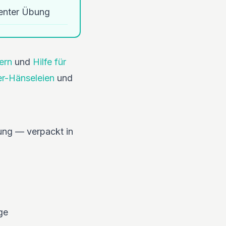
enter Übung
ern
und
Hilfe für
r-Hänseleien
und
ung — verpackt in
ge