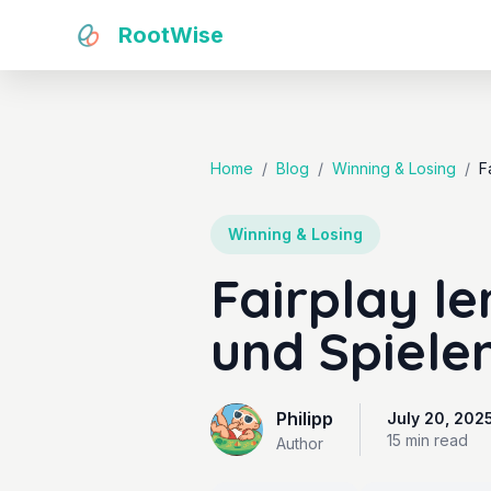
RootWise
Home
/
Blog
/
Winning & Losing
/
F
Winning & Losing
Fairplay l
und Spiele
Philipp
July 20, 202
15 min
read
Author