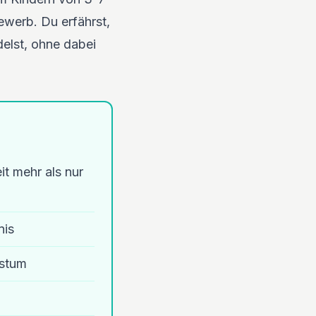
ewerb. Du erfährst,
elst, ohne dabei
t mehr als nur
nis
hstum