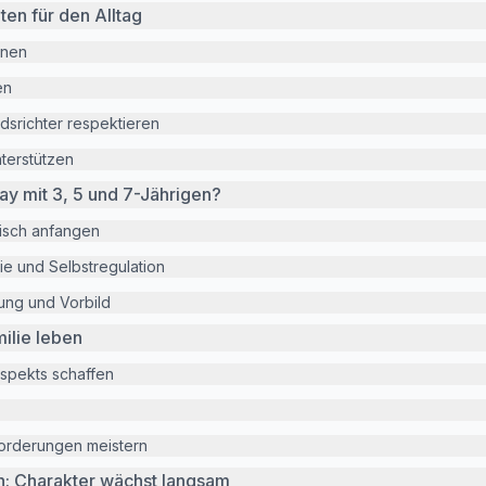
ten für den Alltag
nnen
en
srichter respektieren
terstützen
lay mit 3, 5 und 7-Jährigen?
risch anfangen
ie und Selbstregulation
ung und Vorbild
milie leben
espekts schaffen
orderungen meistern
n: Charakter wächst langsam