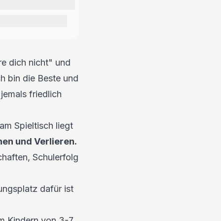
re dich nicht" und
ch bin die Beste und
jemals friedlich
m Spieltisch liegt
en und Verlieren.
haften, Schulerfolg
ungsplatz dafür ist
um Kindern von 3-7