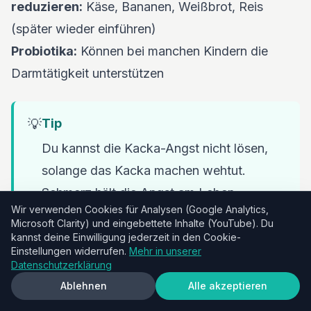
reduzieren:
Käse, Bananen, Weißbrot, Reis
(später wieder einführen)
Probiotika:
Können bei manchen Kindern die
Darmtätigkeit unterstützen
💡
Tip
Du kannst die Kacka-Angst nicht lösen,
solange das Kacka machen wehtut.
Schmerz hält die Angst am Leben.
Wir verwenden Cookies für Analysen (Google Analytics,
Weiches, schmerzfreies Kacka ist die
Microsoft Clarity) und eingebettete Inhalte (YouTube). Du
Grundlage — deshalb ist medizinische
kannst deine Einwilligung jederzeit in den Cookie-
Einstellungen widerrufen.
Mehr in unserer
Hilfe oft nicht optional, sondern nötig.
Datenschutzerklärung
Ablehnen
Alle akzeptieren
6. Einen sicheren Kacka-Ort schaffen