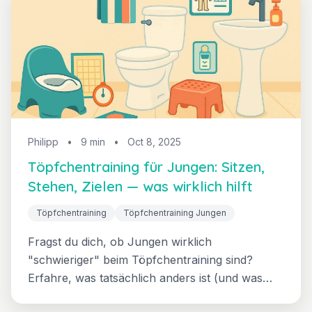
großes Ding"-Methode, das echtes Lernen
unterstützt.
Philipp
•
9 min
•
Oct 8, 2025
Töpfchentraining für Jungen: Sitzen,
Stehen, Zielen — was wirklich hilft
Töpfchentraining
Töpfchentraining Jungen
Fragst du dich, ob Jungen wirklich
"schwieriger" beim Töpfchentraining sind?
Erfahre, was tatsächlich anders ist (und was
nur ein Mythos), Strategien für Sitzen vs.