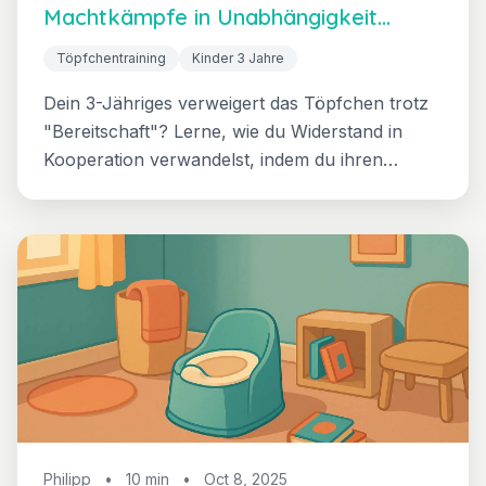
Machtkämpfe in Unabhängigkeit
verwandeln
Töpfchentraining
Kinder 3 Jahre
Dein 3-Jähriges verweigert das Töpfchen trotz
"Bereitschaft"? Lerne, wie du Widerstand in
Kooperation verwandelst, indem du ihren
natürlichen Drang nach Unabhängigkeit und
Kontrolle nutzt. Der autonomiebasierte Ansatz,
der wirklich funktioniert.
Philipp
•
10 min
•
Oct 8, 2025