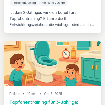
Töpfchentraining
Kleinkind 2 Jahre
Ist dein 2-Jähriges wirklich bereit fürs
Töpfchentraining? Erfahre die 6
Entwicklungszeichen, die wichtiger sind als das
Alter, warum voreiliges Starten nach hinten
losgeht und welcher interessengeleitete Ansatz
den Zeitplan deines Kleinkindes respektiert.
Philipp
•
10 min
•
Oct 8, 2025
Töpfchentraining für 3-Jährige: