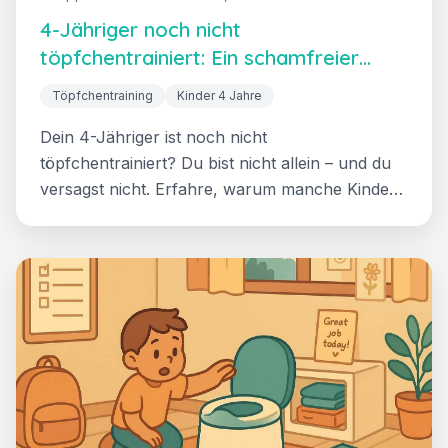
4-Jähriger noch nicht
töpfchentrainiert: Ein schamfreier
Leitfaden für Spätstarter
Töpfchentraining
Kinder 4 Jahre
Dein 4-Jähriger ist noch nicht
töpfchentrainiert? Du bist nicht allein – und du
versagst nicht. Erfahre, warum manche Kinder
länger brauchen, wie du Scham loslassen
kannst, wann du Unterstützung suchen solltest,
und den Neustart-Ansatz, der für Spätzünder
funktioniert.