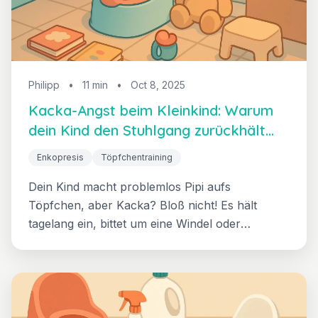
Philipp
•
11 min
•
Oct 8, 2025
Kacka-Angst beim Kleinkind: Warum
dein Kind den Stuhlgang zurückhält
und was wirklich hilft
Enkopresis
Töpfchentraining
Dein Kind macht problemlos Pipi aufs
Töpfchen, aber Kacka? Bloß nicht! Es hält
tagelang ein, bittet um eine Windel oder
versteckt sich in der Ecke. Hier erfährst du,
warum Kacka-Angst entsteht, wie du den
Teufelskreis durchbrichst — und warum der
"Wo du dich wohlfühlst"-Ansatz den
Machtkampf beendet.