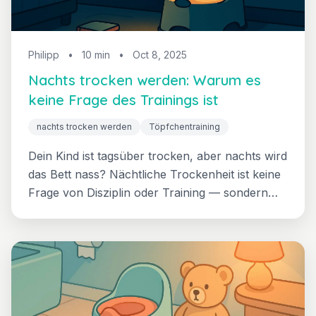
Philipp
•
10 min
•
Oct 8, 2025
Nachts trocken werden: Warum es
keine Frage des Trainings ist
nachts trocken werden
Töpfchentraining
Dein Kind ist tagsüber trocken, aber nachts wird
das Bett nass? Nächtliche Trockenheit ist keine
Frage von Disziplin oder Training — sondern
von Biologie. Erfahre, warum dein Kind nichts
falsch macht, wann nächtliche Trockenheit
kommt und wie du die Wartezeit liebevoll
begleitest.