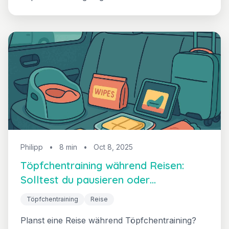
Entscheidungsrahmen für das richtige Timing,
Strategien zur Rückfallprävention und wie du
die Verbindung zu deinem Kleinkind während
dieses großen Familienübergangs
aufrechterhalten kannst.
Philipp
•
8 min
•
Oct 8, 2025
Töpfchentraining während Reisen:
Solltest du pausieren oder
weitermachen?
Töpfchentraining
Reise
Planst eine Reise während Töpfchentraining?