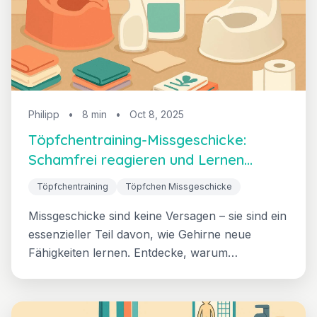
Philipp
•
8 min
•
Oct 8, 2025
Töpfchentraining-Missgeschicke:
Schamfrei reagieren und Lernen
fördern
Töpfchentraining
Töpfchen Missgeschicke
Missgeschicke sind keine Versagen – sie sind ein
essenzieller Teil davon, wie Gehirne neue
Fähigkeiten lernen. Entdecke, warum
Missgeschicke passieren, wie du ohne Scham
reagierst, wann du dir über medizinische
Probleme Sorgen machen solltest und das "kein