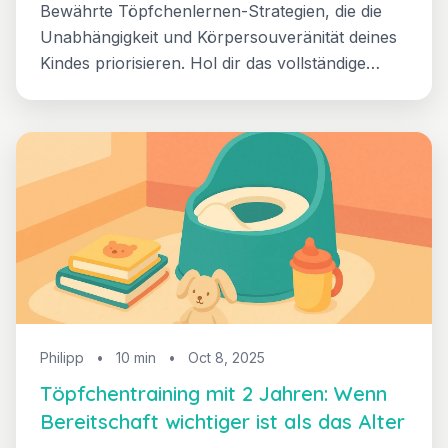
Bewährte Töpfchenlernen-Strategien, die die
Unabhängigkeit und Körpersouveränität deines
Kindes priorisieren. Hol dir das vollständige
Toolkit um Töpfchenlernen von stressig zu
erfolgreich zu verwandeln, mit realistischen
Erwartungen und bewährtem 3-Tage-Ansatz.
Philipp
•
10 min
•
Oct 8, 2025
Töpfchentraining mit 2 Jahren: Wenn
Bereitschaft wichtiger ist als das Alter