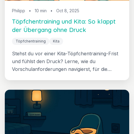
Philipp
•
10 min
•
Oct 8, 2025
Töpfchentraining und Kita: So klappt
der Übergang ohne Druck
Töpfchentraining
Kita
Stehst du vor einer Kita-Töpfchentraining-Frist
und fühlst den Druck? Lerne, wie du
Vorschulanforderungen navigierst, für die
Bereitschaft deines Kindes einstehst und
Konsistenz zwischen Zuhause und Kita schaffst,
ohne das Selbstvertrauen deines Kindes zu
opfern.