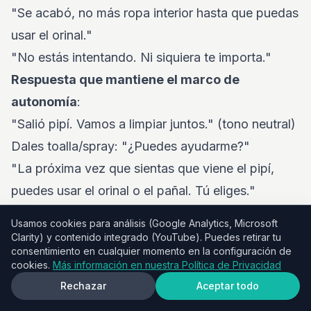
"Se acabó, no más ropa interior hasta que puedas
usar el orinal."
"No estás intentando. Ni siquiera te importa."
Respuesta que mantiene el marco de
autonomía
:
"Salió pipí. Vamos a limpiar juntos." (tono neutral)
Dales toalla/spray: "¿Puedes ayudarme?"
"La próxima vez que sientas que viene el pipí,
puedes usar el orinal o el pañal. Tú eliges."
Sigue adelante. Sin sermón, sin decepción.
Usamos cookies para análisis (Google Analytics, Microsoft
Estableciendo límites amables sobre el
Clarity) y contenido integrado (YouTube). Puedes retirar tu
consentimiento en cualquier momento en la configuración de
impacto
: Si el pipí en el piso se convierte en un
cookies.
Más información en nuestra Política de Privacidad
patrón:
Rechazar
Aceptar todo
"Noto que está saliendo mucho pipí en el piso. No