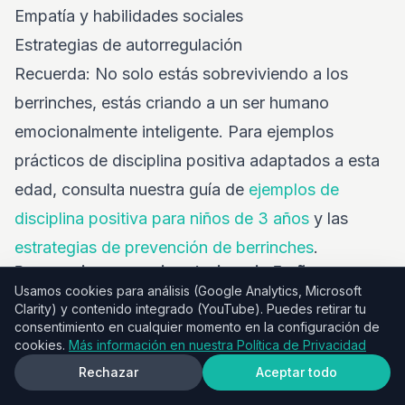
Empatía y habilidades sociales
Estrategias de autorregulación
Recuerda: No solo estás sobreviviendo a los
berrinches, estás criando a un ser humano
emocionalmente inteligente. Para ejemplos
prácticos de disciplina positiva adaptados a esta
edad, consulta nuestra guía de
ejemplos de
disciplina positiva para niños de 3 años
y las
estrategias de prevención de berrinches
.
Puntos clave para berrinches de 3 años
Usamos cookies para análisis (Google Analytics, Microsoft
✅
Los berrinches a los 3 años siguen siendo
Clarity) y contenido integrado (YouTube). Puedes retirar tu
normales
pero deberían estar disminuyendo
consentimiento en cualquier momento en la configuración de
cookies.
Más información en nuestra Política de Privacidad
desde los 2 años ✅
Tu hijo entiende más de lo
Rechazar
Aceptar todo
que puede controlar
emocionalmente ✅
La