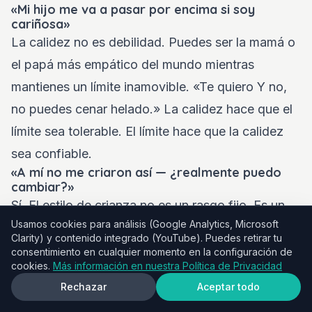
«Mi hijo me va a pasar por encima si soy
cariñosa»
La calidez no es debilidad. Puedes ser la mamá o
el papá más empático del mundo mientras
mantienes un límite inamovible. «Te quiero Y no,
no puedes cenar helado.» La calidez hace que el
límite sea tolerable. El límite hace que la calidez
sea confiable.
«A mí no me criaron así — ¿realmente puedo
cambiar?»
Sí. El estilo de crianza no es un rasgo fijo. Es un
Usamos cookies para análisis (Google Analytics, Microsoft
conjunto de hábitos, y los hábitos se pueden
Clarity) y contenido integrado (YouTube). Puedes retirar tu
cambiar. No necesitas transformar todo de la
consentimiento en cualquier momento en la configuración de
cookies.
Más información en nuestra Política de Privacidad
noche a la mañana. Empieza con un cambio:
Rechazar
Aceptar todo
explica una regla, valida un sentimiento, ofrece