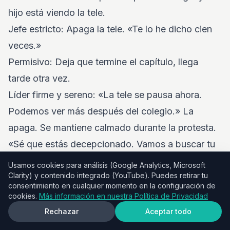
hijo está viendo la tele.
Jefe estricto: Apaga la tele. «Te lo he dicho cien
veces.»
Permisivo: Deja que termine el capítulo, llega
tarde otra vez.
Líder firme y sereno: «La tele se pausa ahora.
Podemos ver más después del colegio.» La
apaga. Se mantiene calmado durante la protesta.
«Sé que estás decepcionado. Vamos a buscar tu
mochila.»
Usamos cookies para análisis (Google Analytics, Microsoft
Clarity) y contenido integrado (YouTube). Puedes retirar tu
Situación 3: Negociación a la hora de dormir
consentimiento en cualquier momento en la configuración de
El escenario: «¡Un cuento más! ¡Un cuento más!»
cookies.
Más información en nuestra Política de Privacidad
Jefe estricto: «No. Luces apagadas. Ya.»
Rechazar
Aceptar todo
Permisivo: Lee tres cuentos más, el niño se