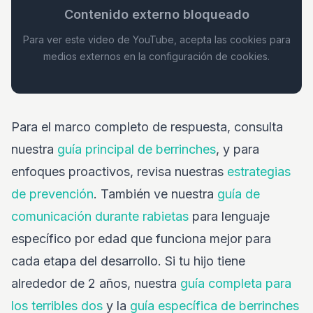
Contenido externo bloqueado
Para ver este video de YouTube, acepta las cookies para
medios externos en la configuración de cookies.
Para el marco completo de respuesta, consulta
nuestra
guía principal de berrinches
, y para
enfoques proactivos, revisa nuestras
estrategias
de prevención
. También ve nuestra
guía de
comunicación durante rabietas
para lenguaje
específico por edad que funciona mejor para
cada etapa del desarrollo. Si tu hijo tiene
alrededor de 2 años, nuestra
guía completa para
los terribles dos
y la
guía específica de berrinches