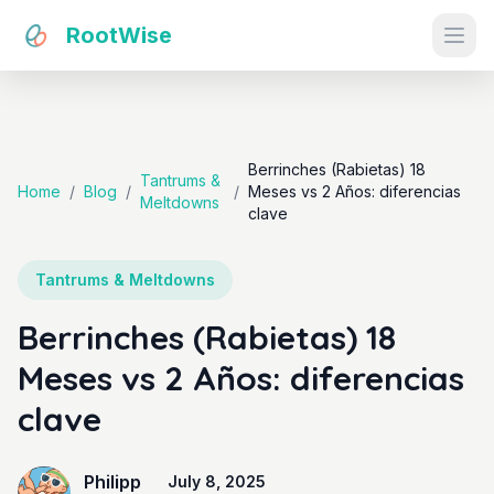
RootWise
Ope
Berrinches (Rabietas) 18
Tantrums &
Home
/
Blog
/
/
Meses vs 2 Años: diferencias
Meltdowns
clave
Tantrums & Meltdowns
Berrinches (Rabietas) 18
Meses vs 2 Años: diferencias
clave
Philipp
July 8, 2025