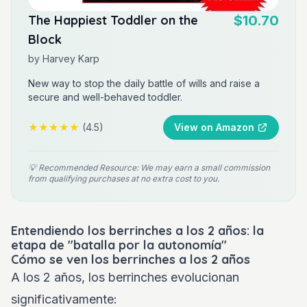
The Happiest Toddler on the
$10.70
Block
by
Harvey Karp
New way to stop the daily battle of wills and raise a
secure and well-behaved toddler.
★★★★★
(
4.5
)
View on Amazon
💡 Recommended Resource: We may earn a small commission
from qualifying purchases at no extra cost to you.
Entendiendo los berrinches a los 2 años: la
etapa de "batalla por la autonomía"
Cómo se ven los berrinches a los 2 años
A los 2 años, los berrinches evolucionan
significativamente: