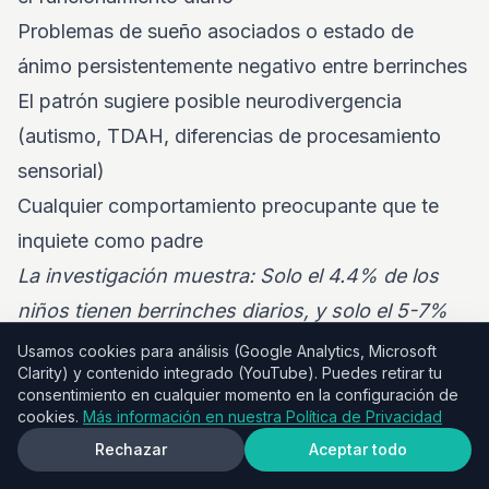
Problemas de sueño asociados o estado de
ánimo persistentemente negativo entre berrinches
El patrón sugiere posible neurodivergencia
(autismo, TDAH, diferencias de procesamiento
sensorial)
Cualquier comportamiento preocupante que te
inquiete como padre
La investigación muestra: Solo el 4.4% de los
niños tienen berrinches diarios, y solo el 5-7%
tienen berrinches durando más de 15 minutos
Usamos cookies para análisis (Google Analytics, Microsoft
Clarity) y contenido integrado (YouTube). Puedes retirar tu
ocurriendo 3+ veces por semana.
consentimiento en cualquier momento en la configuración de
Estrategias de prevención específicas por edad
cookies.
Más información en nuestra Política de Privacidad
Para niños de 18 meses: manejo ambiental
Rechazar
Aceptar todo
Optimización de Rutina: