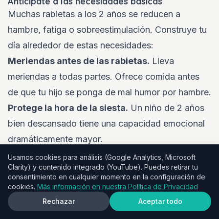
Anticípate a las necesidades básicas
Muchas rabietas a los 2 años se reducen a
hambre, fatiga o sobreestimulación. Construye tu
día alrededor de estas necesidades:
Meriendas antes de las rabietas.
Lleva
meriendas a todas partes. Ofrece comida antes
de que tu hijo se ponga de mal humor por hambre.
Protege la hora de la siesta.
Un niño de 2 años
bien descansado tiene una capacidad emocional
dramáticamente mayor.
Vigila la sobreestimulación.
Tiendas
Usamos cookies para análisis (Google Analytics, Microsoft
Clarity) y contenido integrado (YouTube). Puedes retirar tu
concurridas, restaurantes ruidosos, salidas largas:
consentimiento en cualquier momento en la configuración de
conoce los límites de tu hijo y programa pausas
cookies.
Más información en nuestra Política de Privacidad
tranquilas.
Rechazar
Aceptar todo
Crea Rutinas Predecibles