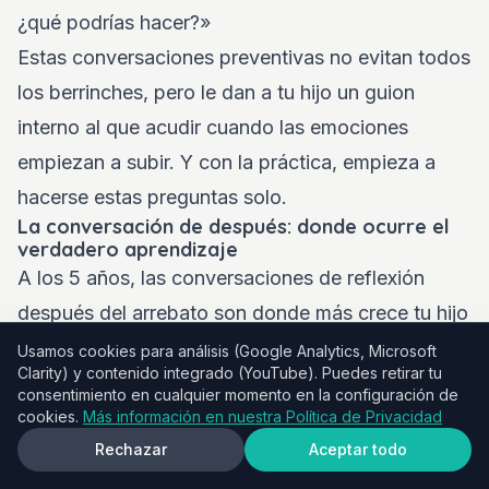
¿qué podrías hacer?»
Estas conversaciones preventivas no evitan todos
los berrinches, pero le dan a tu hijo un guion
interno al que acudir cuando las emociones
empiezan a subir. Y con la práctica, empieza a
hacerse estas preguntas solo.
La conversación de después: donde ocurre el
verdadero aprendizaje
A los 5 años, las conversaciones de reflexión
después del arrebato son donde más crece tu hijo
emocionalmente. Espera a que esté
Usamos cookies para análisis (Google Analytics, Microsoft
Clarity) y contenido integrado (YouTube). Puedes retirar tu
completamente calmado — pueden pasar 20
consentimiento en cualquier momento en la configuración de
minutos o dos horas — y entonces abre el
cookies.
Más información en nuestra Política de Privacidad
Rechazar
Aceptar todo
espacio.
«¿Te acuerdas de lo que pasó antes con la tarea?