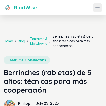
RootWise
Ope
Berrinches (rabietas) de 5
Tantrums &
Home
/
Blog
/
/
años: técnicas para más
Meltdowns
cooperación
Tantrums & Meltdowns
Berrinches (rabietas) de 5
años: técnicas para más
cooperación
Philipp
July 25, 2025