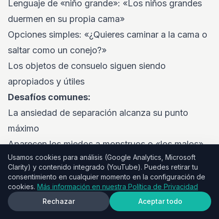
Lenguaje de «niño grande»: «Los niños grandes
duermen en su propia cama»
Opciones simples: «¿Quieres caminar a la cama o
saltar como un conejo?»
Los objetos de consuelo siguen siendo
apropiados y útiles
Desafíos comunes:
La ansiedad de separación alcanza su punto
máximo
Aparecen los miedos a monstruos o «los malos»
Usamos cookies para análisis (Google Analytics, Microsoft
Ponen a prueba la independencia recién
Clarity) y contenido integrado (YouTube). Puedes retirar tu
descubierta
consentimiento en cualquier momento en la configuración de
cookies.
Más información en nuestra Política de Privacidad
Guiones que funcionan:
Rechazar
Aceptar todo
«¡Estás creciendo! Los niños grandes tienen