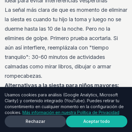
ideal para evitar interferencias vespertinas
La señal más clara de que es momento de eliminar
la siesta es cuando tu hijo la toma y luego no se
duerme hasta las 10 de la noche. Pero no la
elimines de golpe. Primero prueba acortarla. Si
aún así interfiere, reemplázala con "tiempo
tranquilo": 30-60 minutos de actividades
calmadas como mirar libros, dibujar o armar
rompecabezas.
Alternativas a la siesta para niños mayores:
Tiempo tranquilo:
30-60 minutos de actividad
Usamos cookies para análisis (Google Analytics, Microsoft
Clarity) y contenido integrado (YouTube). Puedes retirar tu
calmada y no estimulante
consentimiento en cualquier momento en la configuración de
cookies.
Más información en nuestra Política de Privacidad
Lectura:
Independiente o guiada
Rechazar
Aceptar todo
Actividades creativas:
Dibujo, puzzles o