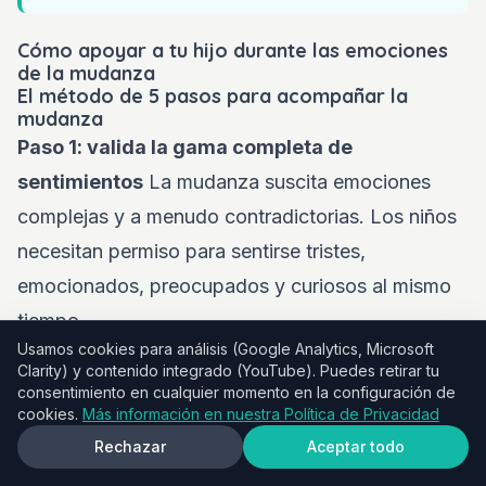
Cómo apoyar a tu hijo durante las emociones
de la mudanza
El método de 5 pasos para acompañar la
mudanza
Paso 1: valida la gama completa de
sentimientos
La mudanza suscita emociones
complejas y a menudo contradictorias. Los niños
necesitan permiso para sentirse tristes,
emocionados, preocupados y curiosos al mismo
tiempo.
Usamos cookies para análisis (Google Analytics, Microsoft
Frases para validar:
Clarity) y contenido integrado (YouTube). Puedes retirar tu
"Tiene todo el sentido sentir tristeza por dejar
consentimiento en cualquier momento en la configuración de
cookies.
Más información en nuestra Política de Privacidad
nuestra casa Y emoción por la nueva."
Rechazar
Aceptar todo
"Echar de menos tu cuarto viejo Y tener