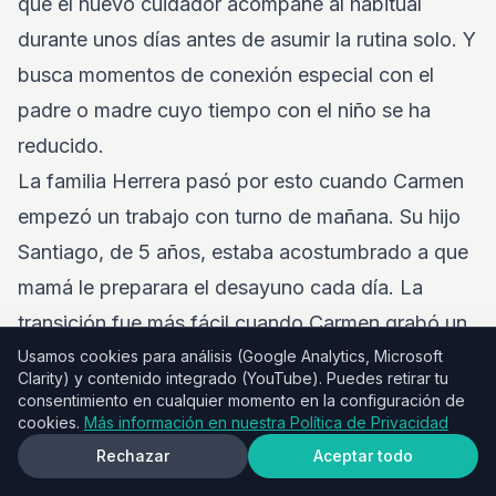
que el nuevo cuidador acompañe al habitual
durante unos días antes de asumir la rutina solo. Y
busca momentos de conexión especial con el
padre o madre cuyo tiempo con el niño se ha
reducido.
La familia Herrera pasó por esto cuando Carmen
empezó un trabajo con turno de mañana. Su hijo
Santiago, de 5 años, estaba acostumbrado a que
mamá le preparara el desayuno cada día. La
transición fue más fácil cuando Carmen grabó un
audio diciendo "buenos días, campeón" que
Usamos cookies para análisis (Google Analytics, Microsoft
Clarity) y contenido integrado (YouTube). Puedes retirar tu
Santiago escuchaba cada mañana mientras papá
consentimiento en cualquier momento en la configuración de
cookies.
Más información en nuestra Política de Privacidad
preparaba las tostadas. Ese pequeño detalle le
Rechazar
Aceptar todo
daba la conexión que necesitaba sin que Carmen