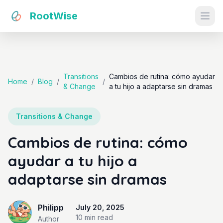
RootWise
Ope
Transitions
Cambios de rutina: cómo ayudar
Home
/
Blog
/
/
& Change
a tu hijo a adaptarse sin dramas
Transitions & Change
Cambios de rutina: cómo
ayudar a tu hijo a
adaptarse sin dramas
Philipp
July 20, 2025
10 min
read
Author