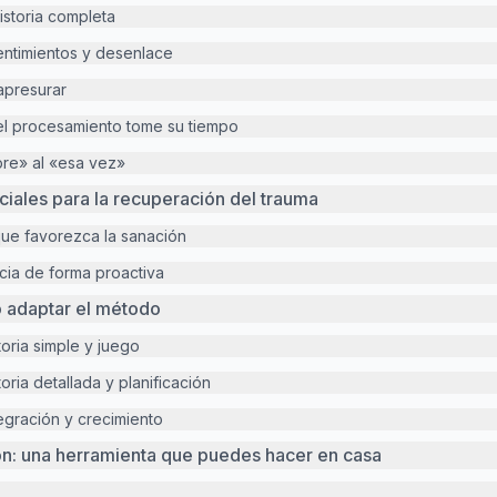
historia completa
entimientos y desenlace
 apresurar
el procesamiento tome su tiempo
pre» al «esa vez»
iales para la recuperación del trauma
ue favorezca la sanación
ncia de forma proactiva
 adaptar el método
toria simple y juego
toria detallada y planificación
tegración y crecimiento
ión: una herramienta que puedes hacer en casa