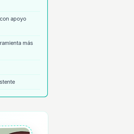
a con apoyo
erramienta más
stente