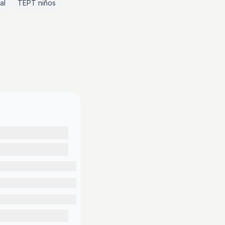
al
TEPT niños