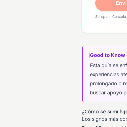
Enví
Sin spam. Cancela 
ℹ️
Good to Know
Esta guía se en
experiencias at
prolongado o re
buscar apoyo pr
¿Cómo sé si mi hij
Los signos más com