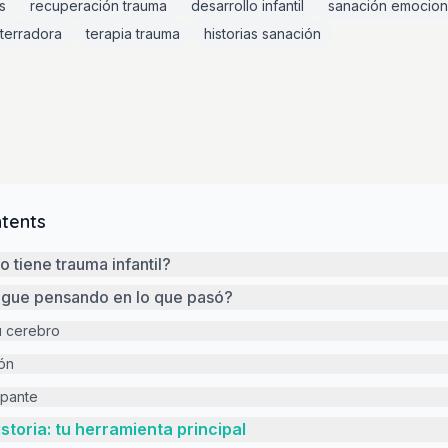
s
recuperación trauma
desarrollo infantil
sanación emocion
terradora
terapia trauma
historias sanación
ntents
o tiene trauma infantil?
sigue pensando en lo que pasó?
u cerebro
ión
upante
istoria: tu herramienta principal