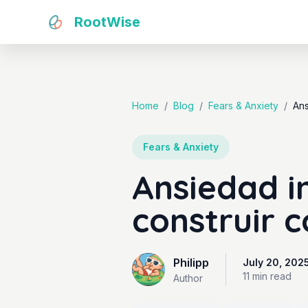
RootWise
Home
/
Blog
/
Fears & Anxiety
/
Ans
Fears & Anxiety
Ansiedad i
construir 
Philipp
July 20, 202
11 min
read
Author