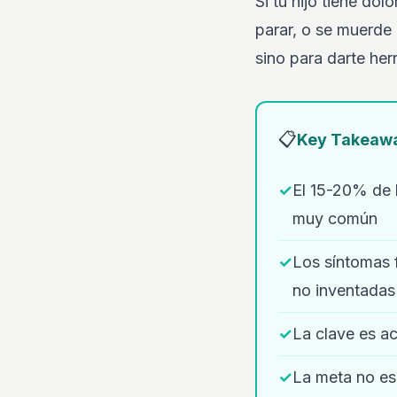
Si tu hijo tiene do
parar, o se muerde 
sino para darte he
📋
Key Takeaw
✓
El 15-20% de 
muy común
✓
Los síntomas 
no inventadas
✓
La clave es ac
✓
La meta no es 