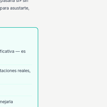
pasaría si» sin
 para asustarte,
ficativa — es
aciones reales,
nejarla