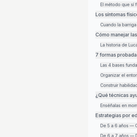
El método que sí 
Los síntomas físic
Cuando la barriga
Cómo manejar las 
La historia de Lu
7 formas probadas
Las 4 bases funda
Organizar el ento
Construir habilid
¿Qué técnicas ayu
Enséñalas en mome
Estrategias por e
De 5 a 6 años — C
De 6 a 7 años — D