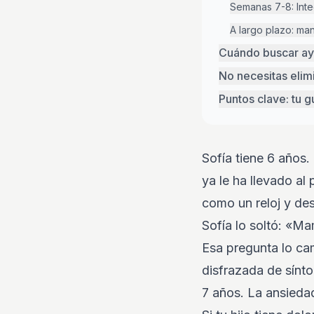
Semanas 7-8: Inte
A largo plazo: ma
Cuándo buscar ay
No necesitas elim
Puntos clave: tu g
Sofía tiene 6 años.
ya le ha llevado al
como un reloj y de
Sofía lo soltó: «M
Esa pregunta lo ca
disfrazada de sínt
7 años. La ansiedad