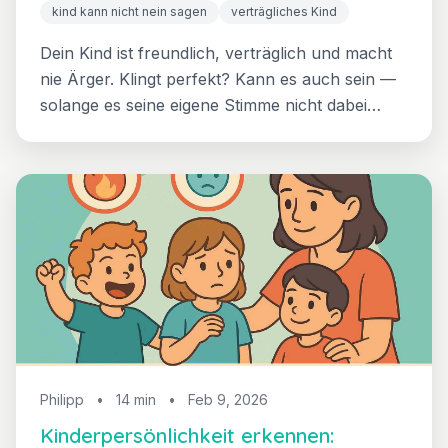
lösen
kind kann nicht nein sagen
verträgliches Kind
Dein Kind ist freundlich, verträglich und macht
nie Ärger. Klingt perfekt? Kann es auch sein —
solange es seine eigene Stimme nicht dabei
verliert. So hilfst du deinem kooperativen Kind,
gesunde Grenzen zu entwickeln und seine
Meinung zu sagen, ohne seine Freundlichkeit
aufzugeben.
Philipp
•
14 min
•
Feb 9, 2026
Kinderpersönlichkeit erkennen: