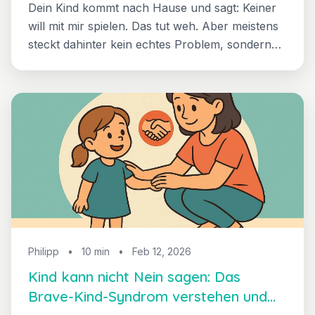
Dein Kind kommt nach Hause und sagt: Keiner
will mit mir spielen. Das tut weh. Aber meistens
steckt dahinter kein echtes Problem, sondern
ein Missverständnis. So hilfst du deinem Kind,
Freundschaften besser zu verstehen und
soziale Stärke aufzubauen.
Philipp
•
10 min
•
Feb 12, 2026
Kind kann nicht Nein sagen: Das
Brave-Kind-Syndrom verstehen und