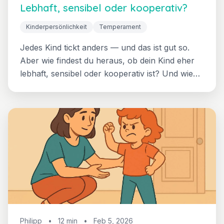
Lebhaft, sensibel oder kooperativ?
Kinderpersönlichkeit
Temperament
Jedes Kind tickt anders — und das ist gut so.
Aber wie findest du heraus, ob dein Kind eher
lebhaft, sensibel oder kooperativ ist? Und wie
passt du deine Erziehung daran an? Ein
praktischer Leitfaden mit konkreten
Alltagsbeispielen für Eltern von 3-7-Jährigen.
Philipp
•
12 min
•
Feb 5, 2026