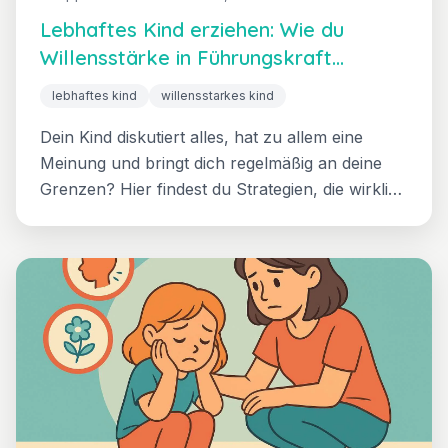
Lebhaftes Kind erziehen: Wie du
Willensstärke in Führungskraft
verwandelst
lebhaftes kind
willensstarkes kind
Dein Kind diskutiert alles, hat zu allem eine
Meinung und bringt dich regelmäßig an deine
Grenzen? Hier findest du Strategien, die wirklich
helfen — ohne den starken Willen deines Kindes
zu brechen.