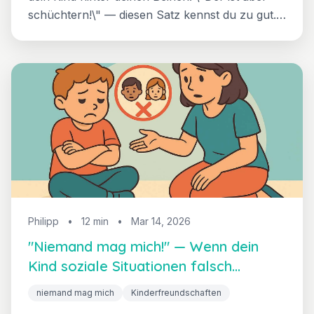
schüchtern!\" — diesen Satz kennst du zu gut.
Hier erfährst du, was hinter Schüchternheit
wirklich steckt und wie du dein Kind liebevoll
stärken kannst, ohne es zu drängen.
Philipp
•
12 min
•
Mar 14, 2026
"Niemand mag mich!" — Wenn dein
Kind soziale Situationen falsch
versteht
niemand mag mich
Kinderfreundschaften