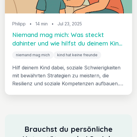
Philipp
•
14 min
•
Jul 23, 2025
Niemand mag mich: Was steckt
dahinter und wie hilfst du deinem Kind
wirklich?
niemand mag mich
kind hat keine freunde
Hilf deinem Kind dabei, soziale Schwierigkeiten
mit bewährten Strategien zu meistern, die
Resilienz und soziale Kompetenzen aufbauen.
Verwandle schwierige soziale Momente in
Chancen für Wachstum und echte
Verbindungen für Kinder von 3-7 Jahren.
Brauchst du persönliche