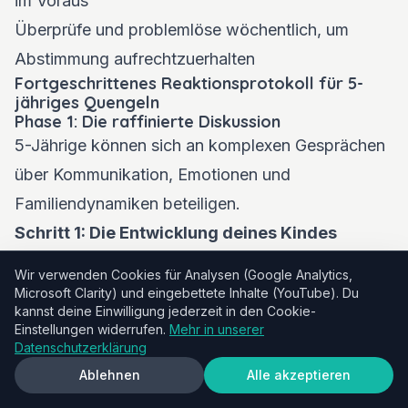
im Voraus
Überprüfe und problemlöse wöchentlich, um
Abstimmung aufrechtzuerhalten
Fortgeschrittenes Reaktionsprotokoll für 5-
jähriges Quengeln
Phase 1: Die raffinierte Diskussion
5-Jährige können sich an komplexen Gesprächen
über Kommunikation, Emotionen und
Familiendynamiken beteiligen.
Schritt 1: Die Entwicklung deines Kindes
anerkennen
"Jetzt, wo du fünf und im
Wir verwenden Cookies für Analysen (Google Analytics,
Kindergarten bist, bist du alt genug, um einige
Microsoft Clarity) und eingebettete Inhalte (YouTube). Du
kannst deine Einwilligung jederzeit in den Cookie-
wichtige Dinge über Kommunikation und
Einstellungen widerrufen.
Mehr in unserer
Beziehungen zu verstehen. Mir ist aufgefallen,
Datenschutzerklärung
Ablehnen
Alle akzeptieren
dass du Quengeln verwendet hast, um zu
versuchen, das zu bekommen, was du willst oder