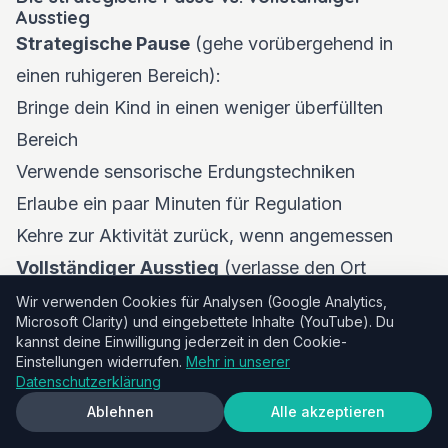
Ausstieg
Strategische Pause
(gehe vorübergehend in
einen ruhigeren Bereich):
Bringe dein Kind in einen weniger überfüllten
Bereich
Verwende sensorische Erdungstechniken
Erlaube ein paar Minuten für Regulation
Kehre zur Aktivität zurück, wenn angemessen
Vollständiger Ausstieg
(verlasse den Ort
vollständig):
Wir verwenden Cookies für Analysen (Google Analytics,
Microsoft Clarity) und eingebettete Inhalte (YouTube). Du
Wenn dein Kind sich in der Umgebung nicht
kannst deine Einwilligung jederzeit in den Cookie-
regulieren kann
Einstellungen widerrufen.
Mehr in unserer
Datenschutzerklärung
Wenn du zu getriggert bist, um effektiv zu
Ablehnen
Alle akzeptieren
antworten