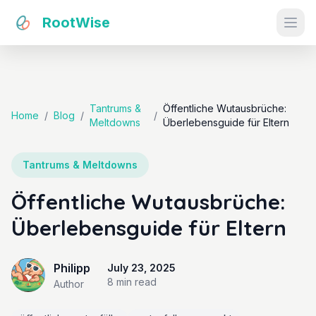
RootWise
Ope
Tantrums &
Öffentliche Wutausbrüche:
Home
/
Blog
/
/
Meltdowns
Überlebensguide für Eltern
Tantrums & Meltdowns
Öffentliche Wutausbrüche:
Überlebensguide für Eltern
Philipp
July 23, 2025
8 min
read
Author