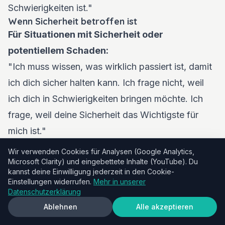
Schwierigkeiten ist."
Wenn Sicherheit betroffen ist
Für Situationen mit Sicherheit oder
potentiellem Schaden:
"Ich muss wissen, was wirklich passiert ist, damit
ich dich sicher halten kann. Ich frage nicht, weil
ich dich in Schwierigkeiten bringen möchte. Ich
frage, weil deine Sicherheit das Wichtigste für
mich ist."
Wenn sie weiter über Sicherheitsprobleme
Wir verwenden Cookies für Analysen (Google Analytics,
Microsoft Clarity) und eingebettete Inhalte (YouTube). Du
lügen:
kannst deine Einwilligung jederzeit in den Cookie-
"Gerade jetzt ist es, dich sicher zu halten,
Einstellungen widerrufen.
Mehr in unserer
Datenschutzerklärung
wichtiger als alles andere. Wir können später über
Ablehnen
Alle akzeptieren
alles andere sprechen, aber ich brauche die