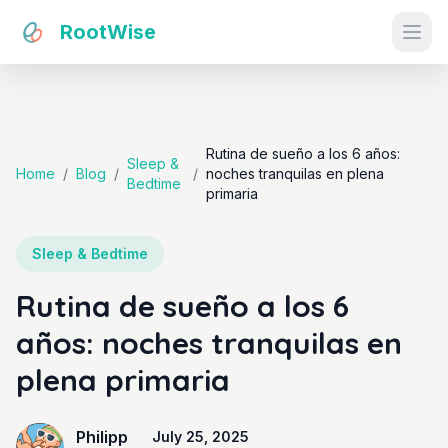
RootWise
Ope
Rutina de sueño a los 6 años:
Sleep &
Home
/
Blog
/
/
noches tranquilas en plena
Bedtime
primaria
Sleep & Bedtime
Rutina de sueño a los 6
años: noches tranquilas en
plena primaria
Philipp
July 25, 2025