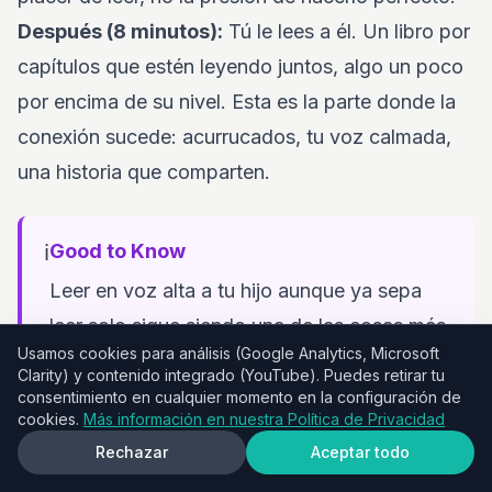
Después (8 minutos):
Tú le lees a él. Un libro por
capítulos que estén leyendo juntos, algo un poco
por encima de su nivel. Esta es la parte donde la
conexión sucede: acurrucados, tu voz calmada,
una historia que comparten.
ℹ️
Good to Know
Leer en voz alta a tu hijo aunque ya sepa
leer solo sigue siendo una de las cosas más
Usamos cookies para análisis (Google Analytics, Microsoft
valiosas que puedes hacer. Le expone a
Clarity) y contenido integrado (YouTube). Puedes retirar tu
vocabulario más avanzado, le enseña
consentimiento en cualquier momento en la configuración de
cookies.
Más información en nuestra Política de Privacidad
entonación y le regala un momento de
Rechazar
Aceptar todo
cercanía que recordará siempre.