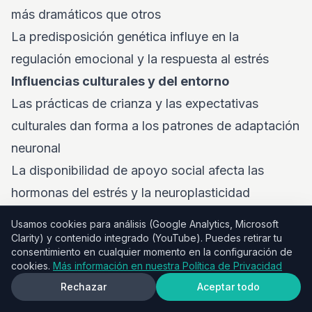
más dramáticos que otros
La predisposición genética influye en la
regulación emocional y la respuesta al estrés
Influencias culturales y del entorno
Las prácticas de crianza y las expectativas
culturales dan forma a los patrones de adaptación
neuronal
La disponibilidad de apoyo social afecta las
hormonas del estrés y la neuroplasticidad
Los factores socioeconómicos influyen en el
Usamos cookies para análisis (Google Analytics, Microsoft
acceso a recursos que apoyan la salud cerebral
Clarity) y contenido integrado (YouTube). Puedes retirar tu
consentimiento en cualquier momento en la configuración de
Historia personal
cookies.
Más información en nuestra Política de Privacidad
El trauma previo puede afectar los sistemas de
Rechazar
Aceptar todo
respuesta al estrés durante la transición