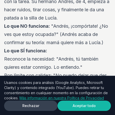
con la tarea. Su hermano Andrés, de 4, empieza a
hacer ruidos, tirar cosas, y finalmente le da una
patada a la silla de Lucía.
Lo que NO funciona:
"Andrés, ¡compórtate! ¿No
ves que estoy ocupada?" (Andrés acaba de
confirmar su teoría: mamá quiere más a Lucía.)
Lo que SÍ funciona:
Reconoce la necesidad: "Andrés, tú también
quieres estar conmigo. Lo entiendo."
Pon límite con calidez: "No puedo dejar que des
Usamos cookies para análisis (Google Analytics, Microsoft
patadas a la silla. Eso puede hacer daño."
Clarity) y contenido integrado (YouTube). Puedes retirar tu
Ofrece un plan concreto: "Voy a terminar de
consentimiento en cualquier momento en la configuración de
cookies.
Más información en nuestra Política de Privacidad
ayudar a Lucía con esta página — unos cinco
Rechazar
Aceptar todo
minutos. Después tú y yo tenemos tiempo juntos.