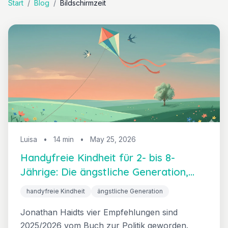
Start
/
Blog
/
Bildschirmzeit
Luisa
•
14 min
•
May 25, 2026
Handyfreie Kindheit für 2- bis 8-
Jährige: Die ängstliche Generation,
übersetzt für kleine Kinder
handyfreie Kindheit
ängstliche Generation
Jonathan Haidts vier Empfehlungen sind
2025/2026 vom Buch zur Politik geworden.