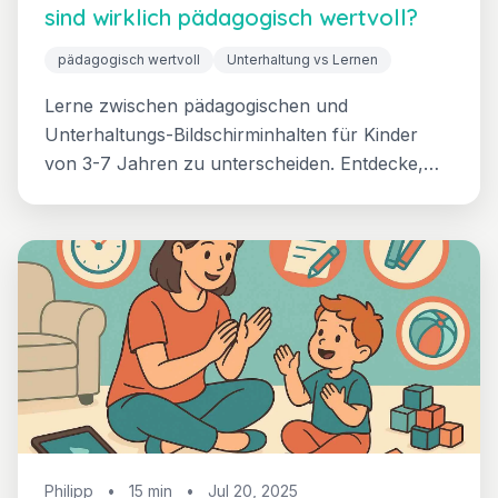
sind wirklich pädagogisch wertvoll?
pädagogisch wertvoll
Unterhaltung vs Lernen
Lerne zwischen pädagogischen und
Unterhaltungs-Bildschirminhalten für Kinder
von 3-7 Jahren zu unterscheiden. Entdecke,
wie du das Lernpotenzial maximierst und dabei
das Gleichgewicht bewahrst, plus spezifische
Empfehlungen für Apps, Sendungen und
Aktivitäten, die wirklich die Entwicklung
unterstützen.
Philipp
•
15 min
•
Jul 20, 2025