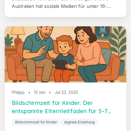
Australien hat soziale Medien für unter 16-
Jährige verboten, Manitoba folgt, rund 40 US-
Bundesstaaten haben Handys in der Schule
beschränkt. Hier liest du, was das für dich
bedeutet, wenn dein Kind noch im Kindergarten
oder in der Vorschule ist.
Philipp
•
12 min
•
Jul 23, 2025
Bildschirmzeit für Kinder: Der
entspannte Elternleitfaden für 3–7
Jahre
Bildschirmzeit für Kinder
digitale Erziehung