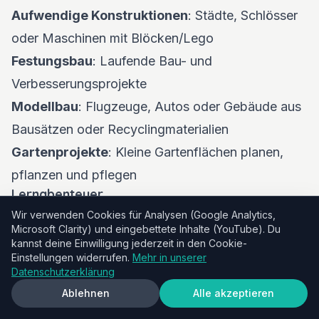
Aufwendige Konstruktionen
: Städte, Schlösser
oder Maschinen mit Blöcken/Lego
Festungsbau
: Laufende Bau- und
Verbesserungsprojekte
Modellbau
: Flugzeuge, Autos oder Gebäude aus
Bausätzen oder Recyclingmaterialien
Gartenprojekte
: Kleine Gartenflächen planen,
pflanzen und pflegen
Lernabenteuer
Forschungsprojekte
: Lieblingstiere, Länder oder
Wir verwenden Cookies für Analysen (Google Analytics,
Microsoft Clarity) und eingebettete Inhalte (YouTube). Du
Themen erkunden
kannst deine Einwilligung jederzeit in den Cookie-
Sammlungsaufbau
: Steine, Blätter, Briefmarken
Einstellungen widerrufen.
Mehr in unserer
Datenschutzerklärung
mit Organisation und Lernen
Ablehnen
Alle akzeptieren
Wissenschaftliche Untersuchungen
: