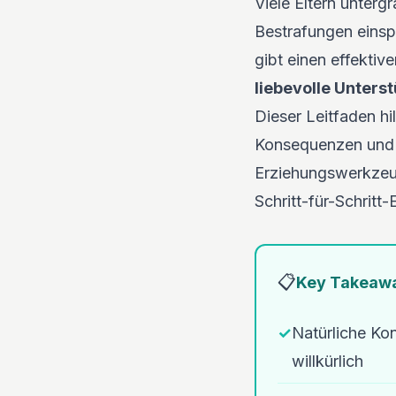
Viele Eltern unterg
Bestrafungen einsp
gibt einen effekti
liebevolle Unters
Dieser Leitfaden hi
Konsequenzen und B
Erziehungswerkzeug
Schritt-für-Schritt
📋
Key Takeaw
✓
Natürliche Ko
willkürlich