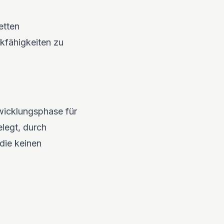
etten
fähigkeiten zu
twicklungsphase für
legt, durch
die keinen