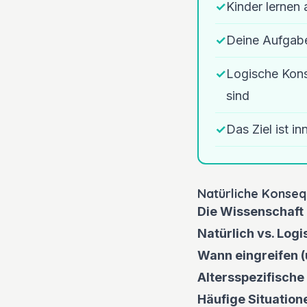
✓
Kinder lernen 
✓
Deine Aufgabe
✓
Logische Kons
sind
✓
Das Ziel ist 
Natürliche Konsequ
Die Wissenschaft
Natürlich vs. Logi
Wann eingreifen (
Altersspezifisch
Häufige Situatio