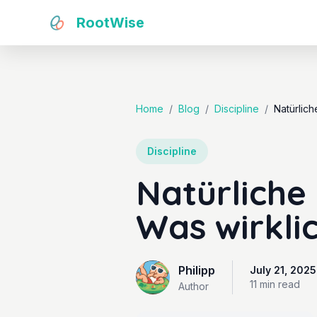
RootWise
Home
/
Blog
/
Discipline
/
Natürlic
Discipline
Natürliche
Was wirkli
Philipp
July 21, 2025
11 min
read
Author