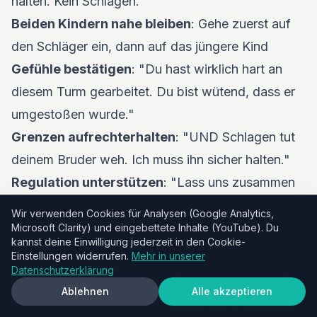
halten. Kein Schlagen."
Beiden Kindern nahe bleiben
: Gehe zuerst auf
den Schläger ein, dann auf das jüngere Kind
Gefühle bestätigen
: "Du hast wirklich hart an
diesem Turm gearbeitet. Du bist wütend, dass er
umgestoßen wurde."
Grenzen aufrechterhalten
: "UND Schlagen tut
deinem Bruder weh. Ich muss ihn sicher halten."
Regulation unterstützen
: "Lass uns zusammen
tief durchatmen. Deine wütenden Gefühle sind zu
Wir verwenden Cookies für Analysen (Google Analytics,
groß für deinen Körper gerade."
Microsoft Clarity) und eingebettete Inhalte (YouTube). Du
kannst deine Einwilligung jederzeit in den Cookie-
Probleme lösen
: "Was könntest du das nächste
Einstellungen widerrufen.
Mehr in unserer
Datenschutzerklärung
Mal tun, wenn du so wütend bist?"
Szenario 2: Zusammenbruch wegen Ende der
Ablehnen
Alle akzeptieren
Bildschirmzeit