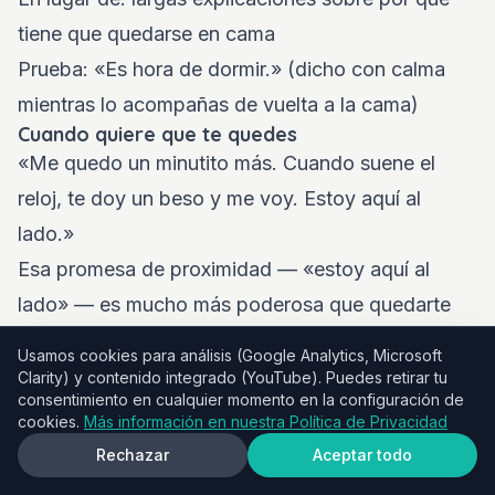
tiene que quedarse en cama
Prueba: «Es hora de dormir.» (dicho con calma
mientras lo acompañas de vuelta a la cama)
Cuando quiere que te quedes
«Me quedo un minutito más. Cuando suene el
reloj, te doy un beso y me voy. Estoy aquí al
lado.»
Esa promesa de proximidad — «estoy aquí al
lado» — es mucho más poderosa que quedarte
media hora acostado junto a él. Le enseña que
Usamos cookies para análisis (Google Analytics, Microsoft
puede sentirse seguro aunque no estés en la
Clarity) y contenido integrado (YouTube). Puedes retirar tu
consentimiento en cualquier momento en la configuración de
misma habitación.
cookies.
Más información en nuestra Política de Privacidad
Los tres desafíos más comunes y cómo
Rechazar
Aceptar todo
resolverlos
Desafío 1: «Tengo sed» / «Necesito ir al baño»