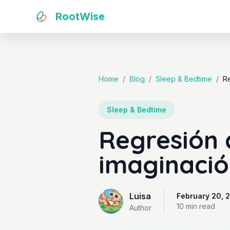
RootWise
Home
/
Blog
/
Sleep & Bedtime
/
Re
Sleep & Bedtime
Regresión d
imaginació
Luisa
February 20, 
10 min
read
Author