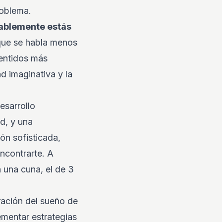
roblema.
obablemente estás
 que se habla menos
sentidos más
ad imaginativa y la
esarrollo
d, y una
ón sofisticada,
ncontrarte. A
n una cuna, el de 3
ración del sueño de
lementar estrategias