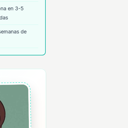
ona en 3-5
idas
3 semanas de